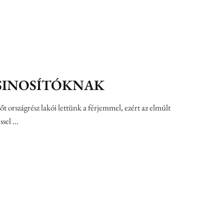
SINOSÍTÓKNAK
 sőt országrész lakói lettünk a férjemmel, ezért az elmúlt
ssel …