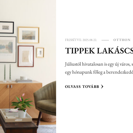
FRISSÍTVE:
2025.08.22.
OTTHON
TIPPEK LAKÁSC
Júliustól hivatalosan is egy új város,
egy hónapunk főleg a berendezkedé
OLVASS TOVÁBB