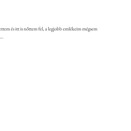
ettem és itt is nőttem fel, a legjobb emlékeim mégsem
 …