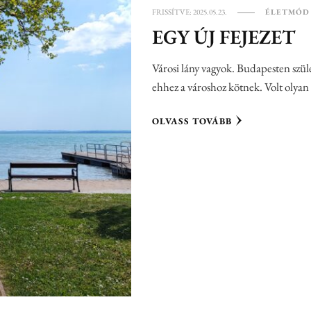
FRISSÍTVE:
2025.05.23.
ÉLETMÓD
EGY ÚJ FEJEZET
Városi lány vagyok. Budapesten szül
ehhez a városhoz kötnek. Volt olyan
OLVASS TOVÁBB